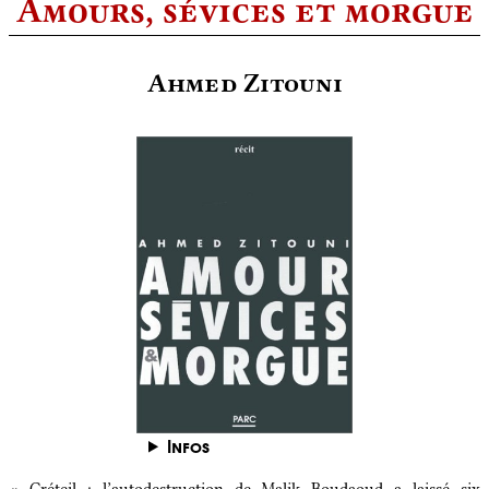
Amours, sévices et morgue
Ahmed Zitouni
Infos
Créteil : l’autodestruction de Malik Boudaoud a laissé six