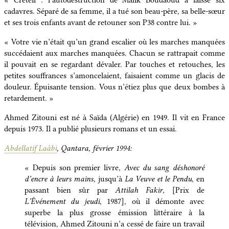
cadavres. Séparé de sa femme, il a tué son beau-père, sa belle-sœur
et ses trois enfants avant de retouner son P38 contre lui.
« Votre vie n’était qu’un grand escalier où les marches manquées
succédaient aux marches manquées. Chacun se rattrapait comme
il pouvait en se regardant dévaler. Par touches et retouches, les
petites souffrances s’amoncelaient, faisaient comme un glacis de
douleur. Épuisante tension. Vous n’étiez plus que deux bombes à
retardement. »
Ahmed Zitouni est né à Saïda (Algérie) en 1949. Il vit en France
depuis 1973. Il a publié plusieurs romans et un essai.
Abdellatif Laâbi
, Qantara, février 1994:
« Depuis son premier livre,
Avec du sang déshonoré
d’encre à leurs mains
, jusqu’à
La Veuve et le Pendu
, en
passant bien sûr par
Attilah Fakir
, [Prix de
L’Événement du jeudi
, 1987], où il démonte avec
superbe la plus grosse émission littéraire à la
télévision, Ahmed Zitouni n’a cessé de faire un travail