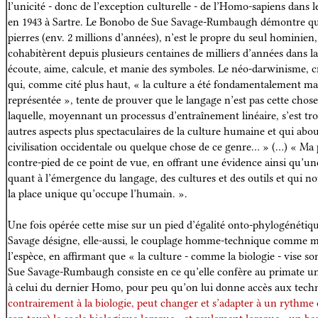
l’unicité - donc de l’exception culturelle - de l’Homo-sapiens dans l
en 1943 à Sartre. Le Bonobo de Sue Savage-Rumbaugh démontre que l
pierres (env. 2 millions d’années), n’est le propre du seul hominien
cohabitèrent depuis plusieurs centaines de milliers d’années dans la 
écoute, aime, calcule, et manie des symboles. Le néo-darwinisme,
qui, comme cité plus haut, « la culture a été fondamentalement ma
représentée », tente de prouver que le langage n’est pas cette cho
laquelle, moyennant un processus d’entraînement linéaire, s’est tr
autres aspects plus spectaculaires de la culture humaine et qui abou
civilisation occidentale ou quelque chose de ce genre… » (…) « Ma 
contre-pied de ce point de vue, en offrant une évidence ainsi qu’un
quant à l’émergence du langage, des cultures et des outils et qui n
la place unique qu’occupe l’humain. ».
Une fois opérée cette mise sur un pied d’égalité onto-phylogénéti
Savage désigne, elle-aussi, le couplage homme-technique comme m
l’espèce, en affirmant que « la culture - comme la biologie - vise s
Sue Savage-Rumbaugh consiste en ce qu’elle confère au primate un 
à celui du dernier Homo, pour peu qu’on lui donne accès aux techn
contrairement à la biologie, peut changer et s’adapter à un rythme 