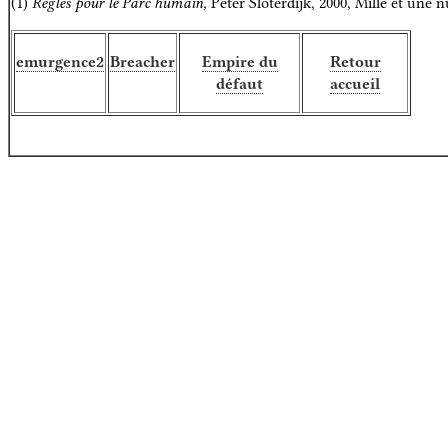
(1)
Règles pour le Parc humain,
Peter Sloterdijk, 2000, Mille et une n
emurgence2
Breacher
Empire du
Retour
défaut
accueil