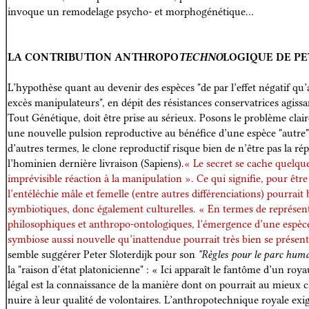
invoque un remodelage psycho- et morphogénétique…
LA CONTRIBUTION ANTHROPO
TECHNO
LOGIQUE DE PE
L’hypothèse quant au devenir des espèces "de par l’effet négatif qu
excès manipulateurs", en dépit des résistances conservatrices agis
Tout Génétique, doit être prise au sérieux. Posons le problème clair
une nouvelle pulsion reproductive au bénéfice d’une espèce "autre",
d’autres termes, le clone reproductif risque bien de n’être pas la r
l’hominien dernière livraison (Sapiens).
« Le secret se cache quelqu
imprévisible réaction à la manipulation ». Ce qui signifie, pour être 
l’entéléchie mâle et femelle (entre autres différenciations) pourrait 
symbiotiques, donc également culturelles. « En termes de représent
philosophiques et anthropo-ontologiques, l’émergence d’une espèc
symbiose aussi nouvelle qu’inattendue pourrait très bien se présen
semble suggérer Peter Sloterdijk pour son
"Règles pour le parc hum
la "raison d’état platonicienne" : « Ici apparaît le fantôme d’un r
légal est la connaissance de la manière dont on pourrait au mieux cl
nuire à leur qualité de volontaires. L’anthropotechnique royale exig