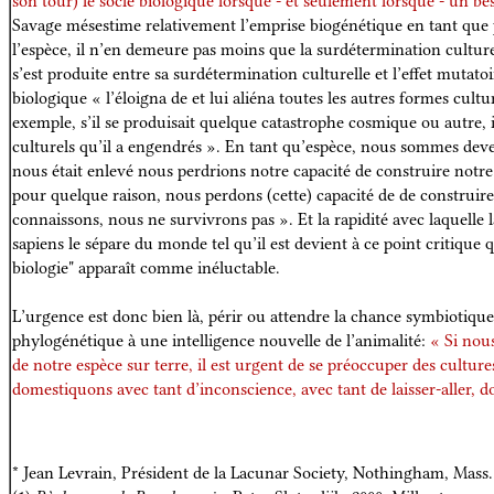
son tour) le socle biologique lorsque - et seulement lorsque - un b
Savage mésestime relativement l’emprise biogénétique en tant que p
l’espèce, il n’en demeure pas moins que la surdétermination cultu
s’est produite entre sa surdétermination culturelle et l’effet mutato
biologique « l’éloigna de et lui aliéna toutes les autres formes cultu
exemple, s’il se produisait quelque catastrophe cosmique ou autre, il
culturels qu’il a engendrés ». En tant qu’espèce, nous sommes deve
nous était enlevé nous perdrions notre capacité de construire notre
pour quelque raison, nous perdons (cette) capacité de de construir
connaissons, nous ne survivrons pas ». Et la rapidité avec laquelle
sapiens le sépare du monde tel qu’il est devient à ce point critique
biologie" apparaît comme inéluctable.
L’urgence est donc bien là, périr ou attendre la chance symbiotiqu
phylogénétique à une intelligence nouvelle de l’animalité:
« Si nou
de notre espèce sur terre, il est urgent de se préoccuper des culture
domestiquons avec tant d’inconscience, avec tant de laisser-aller, 
* Jean Levrain, Président de la Lacunar Society, Nothingham, Mass.