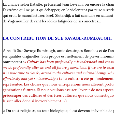
La chance selon Bataille, préciserait Jean Levrain, ou encore la cha
l’extrême qui ne peut qu’échapper, en le violentant par pure surprise
qui croit le manufacturer.
Bref, Sloterdijk a fait scandale en saluan
de s’agenouiller devant les idoles fatiguées de ses ancêtres…
LA CONTRIBUTION DE SUE SAVAGE-RUMBAUGH.
Ainsi fit Sue Savage-Rumbaugh, amie des singes Bonobos et de l’a
ses qualités originelles. Son propos est nettement de priver l’hom
omnipotent :
« Culture has been profoundly misunderstood and conse
we do profoundly alter us and all future generations. If we are to assur
it is now time to closely attend to the cultures and cultural beings wh
effortlessly and yet so inexorably »
(« La culture a été profondément
représentée. Les choses que nous entreprenons nous altèrent profo
générations futures. Si nous voulons assurer l’avenir de nos espèces 
préoccuper des cultures et des êtres culturels que nous domestiquo
laisser-aller donc si inexorablement. »)
« Du tout-religieux, au tout-biologique, il est devenu inévitable de 