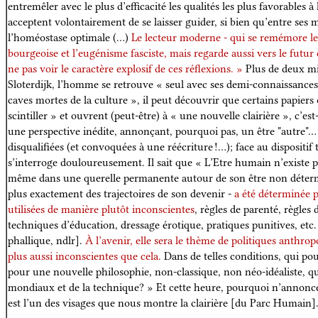
entremêler avec le plus d’efficacité les qualités les plus favorabl
acceptent volontairement de se laisser guider, si bien qu’entre ses 
l’homéostase optimale (…)
Le lecteur moderne - qui se remémore le
bourgeoise et l’eugénisme fasciste, mais regarde aussi vers le futur 
ne pas voir le caractère explosif de ces réflexions. »
Plus de deux mil
Sloterdijk, l’homme se retrouve « seul avec ses demi-connaissances
caves mortes de la culture », il peut découvrir que certains papiers
scintiller » et ouvrent (peut-être) à « une nouvelle clairière », c’es
une perspective inédite, annonçant, pourquoi pas, un être "autre"… E
disqualifiées (et convoquées à une réécriture !…); face au disposi
s’interroge douloureusement. Il sait que « L’Etre humain n’existe pa
même dans une querelle permanente autour de son être non détermi
plus exactement des trajectoires de son devenir -
a été déterminée 
utilisées de manière plutôt inconscientes
, règles de parenté, règles
techniques d’éducation, dressage érotique, pratiques punitives, etc
phallique, ndlr].
À l’avenir, elle sera le thème de politiques anthro
plus aussi inconscientes que cela.
Dans de telles conditions, qui po
pour une nouvelle philosophie, non-classique, non néo-idéaliste, q
mondiaux et de la technique? » Et cette heure, pourquoi n’annonce
est l’un des visages que nous montre la clairière [du Parc Humain