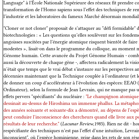
Language" à l’École Nationale Supérieure des réseaux fit prendre co
transformation de l’Homo sapiens sous l’effet des techniques de re
l’industrie et les laboratoires du fameux Marché désormais mondial
"Cloner or not cloner" proposait de s’attaquer au "défi formidable" d
biotechnologies : « Les questions qu’elles soulèvent sur les fondeme
angoisses suscitées par l’énergie atomique risquent bientôt de faire
modestes », lisait-on dans le programme du colloque, au moment 
Génome humain. Cette avancée du Projet Génome Humain - combin
aussi la découverte de chaque gène -, affectera radicalement la vi
n’était que temps que le vrai débat s’instaure sur les perspectives 
décennies maintenant que la Technique couplée à l’ordinateur (et le
de donner un coup d’accélérateur à l’évolution des espèces: EEAO (
Ordinateur), selon la formule de Jean Levrain, qui ne manque pas u
effets pervers "spécifiants" du nucléaire :
"Le champignon atomique, 
dessinait au-dessus de Hiroshima un immense phallus. La métaphore ét
des années soixante et soixante-dix a démontré, au dépens de l’esp
peut conduire l’inconscience des chercheurs quand elle livre aux po
résultats de leur recherche."
(
Lacunar Review
,1985). Rien ne dit - h
respécifiante des techniques n’est pas l’effet d’une intuition, Levrai
inconscient", où l’espèce hominienne, prise dans les rets de son ré