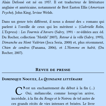
Alain Defossé est né en 1957. Il est traducteur de littérature
anglaise et américaine, notamment de Bret Easton Ellis (
American
Psycho
), John King, Irvine Welsh.
Dans un genre très différent, il nous a donné des
romans qui
parlent à l’oreille de ceux qui les méritent
(
Gabrielle Rolin,
L’Express
) :
Les Fourmis d’Anvers
(Salvy, 1991 - re-éditées aux éd.
Du Rocher, collection "Motifs" 2007),
Retour à la ville
(Salvy, 1995),
Dimanche au Mont Valérien
(Joca Seria, 2000) et, plus récemment,
Chien de cendres
(Panama, 2006), et
L’Homme en habit
, (Du
Rocher, 2007).
Revue de presse
Dominique Noguez,
La Quinzaine littéraire
C’
est un enchantement du début à la fin (…)
Oui, mélancolie, comme lorsqu’on arrive,
incrédule, à la fin du
Rouge et le Noir
ou de tel autre de
ces grands récits de vies intenses et brisées. Le livre