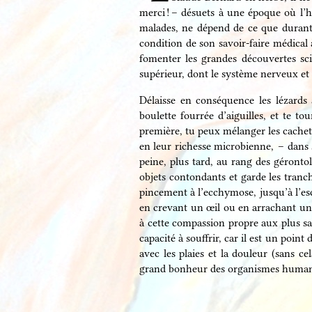
merci ! – désuets à une époque où l’h
malades, ne dépend de ce que durant s
condition de son savoir-faire médical 
fomenter les grandes découvertes sc
supérieur, dont le système nerveux et 
Délaisse en conséquence les lézards 
boulette fourrée d’aiguilles, et te 
première, tu peux mélanger les cachets,
en leur richesse microbienne, – dans 
peine, plus tard, au rang des géront
objets contondants et garde les tranc
pincement à l’ecchymose, jusqu’à l’esc
en crevant un œil ou en arrachant un d
à cette compassion propre aux plus sa
capacité à souffrir, car il est un poi
avec les plaies et la douleur (sans 
grand bonheur des organismes humani