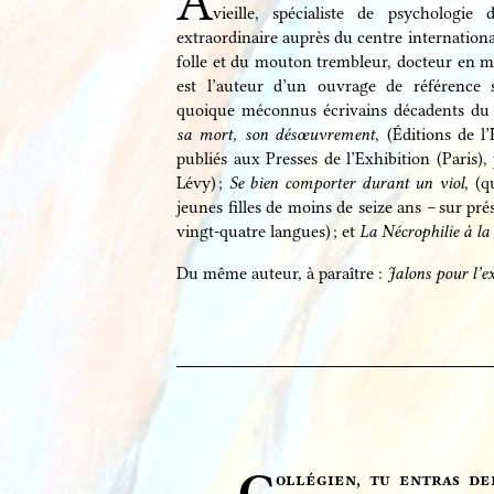
A
vieille, spécialiste de psychologie d
extraordinaire auprès du centre internationa
folle et du mouton trembleur, docteur en mé
est l’auteur d’un ouvrage de référence 
quoique méconnus écrivains décadents du
sa mort, son désœuvrement
, (Éditions de 
publiés aux Presses de l’Exhibition (Paris)
Lévy) ;
Se bien comporter durant un viol
, (q
jeunes filles de moins de seize ans – sur prés
vingt-quatre langues) ; et
La Nécrophilie à la
Du même auteur, à paraître :
Jalons pour l’e
C
ollégien, tu entras de