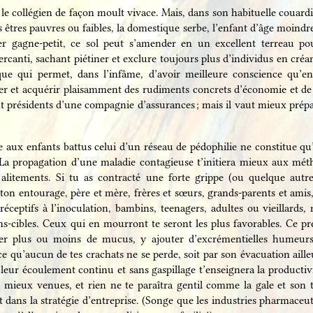
 le collégien de façon moult vivace. Mais, dans son habituelle couardi
s êtres pauvres ou faibles, la domestique serbe, l’enfant d’âge moindre
er gagne-petit, ce sol peut s’amender en un excellent terreau pour
canti, sachant piétiner et exclure toujours plus d’individus en créa
 qui permet, dans l’infâme, d’avoir meilleure conscience qu’en
icoter et acquérir plaisamment des rudiments concrets d’économie et 
nt présidents d’une compagnie d’assurances ; mais il vaut mieux prépa
e aux enfants battus celui d’un réseau de pédophilie ne constitue q
. La propagation d’une maladie contagieuse t’initiera mieux aux mé
 alitements. Si tu as contracté une forte grippe (ou quelque autre 
ton entourage, père et mère, frères et sœurs, grands-parents et amis, e
éceptifs à l’inoculation, bambins, teenagers, adultes ou vieillards,
ns-cibles. Ceux qui en mourront te seront les plus favorables. Ce pr
oser plus ou moins de mucus, y ajouter d’excrémentielles humeu
ce qu’aucun de tes crachats ne se perde, soit par son évacuation ailleu
leur écoulement continu et sans gaspillage t’enseignera la productiv
 mieux venues, et rien ne te paraîtra gentil comme la gale et son t
 dans la stratégie d’entreprise. (Songe que les industries pharmace