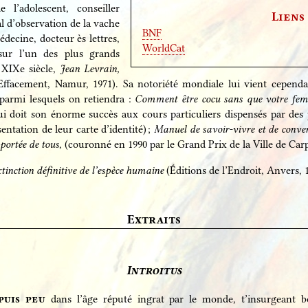
e l’adolescent, conseiller
Liens
l d’observation de la vache
BNF
decine, docteur ès lettres,
WorldCat
sur l’un des plus grands
 XIXe siècle,
Jean Levrain,
l’Effacement, Namur, 1971). Sa notoriété mondiale lui vient cepend
, parmi lesquels on retiendra :
Comment être cocu sans que votre fem
ui doit son énorme succès aux cours particuliers dispensés par des 
entation de leur carte d’identité) ;
Manuel de savoir-vivre et de conver
 portée de tous
, (couronné en 1990 par le Grand Prix de la Ville de Car
xtinction définitive de l’espèce humaine
(Éditions de l’Endroit, Anvers, 
Extraits
Introitus
puis peu
dans l’âge réputé ingrat par le monde, t’insurgeant 