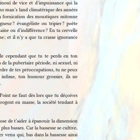
e inouï de vice et d’impuissance qui la
 no man’s land climatérique des années
la fornication des moustiques mitonne
eur ? évangéliste ou tripier ? poète
ne ou d’indifférence ? En ta cervelle
 ; et il n’y a que ta crasse ignorance
èle cependant que tu te perds en ton
 de la pubertaire période, ni sexuel, ni
’ordre de tes préoccupations, tu ne peux
 infime, ton humour grossier, ils ne
.
Point ne faut dès lors que tu déçoives
érogent en masse, la société tendant à
e de t’aider à épanouir la dimension
plus basses. Car la bassesse se cultive,
ier venu qui, bas dans la bassesse ainsi