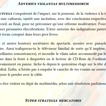
Adversus violantas multimediorum
ectuels
s’enquièrent de l’impact, sur la jeunesse, de la violence à la 
t une catharsis, tantôt une incitation, avec des conclusions respect
cord, au final, pour ne préconiser qu’une réforme modératrice. Pour e
urs pressantes élucubrations. Il leur autorise des indignations patern
tit écran conspué dans leurs gros livres.
s et autres honteux sociétaires du spectacle, montre avec panac
s. Ainsi trafiqueras-tu le téléviseur familial de sorte qu’il implose,
veillantes remontrances), et incendie le vilain salon accommodé par 
ions dans la fente à disquettes ou le lecteur de CD-Rom de l’ordina
 vainement en panne, lâche-la depuis le quinzième étage sur la tête d’u
idéal. Enfin, n’hésite pas à empaler le caniche de tes voisins au centr
pour le pendre avec le câble.
s être violent en dépit du multimédia, selon une résolution parfaiteme
Super strategia mercatoris