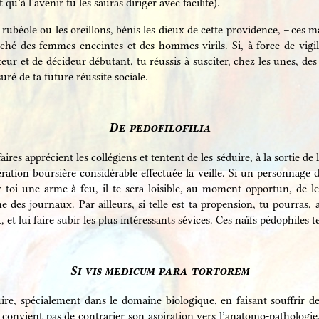
 qu’à l’avenir tu les sauras diriger avec facilité).
 rubéole ou les oreillons, bénis les dieux de cette providence, – ces 
arché des femmes enceintes et des hommes virils. Si, à force de vigi
ur et de décideur débutant, tu réussis à susciter, chez les unes, des r
ré de ta future réussite sociale.
De pedofilofilia
faires apprécient les collégiens et tentent de les séduire, à la sortie de
pération boursière considérable effectuée la veille. Si un personnage d
toi une arme à feu, il te sera loisible, au moment opportun, de le
ne des journaux. Par ailleurs, si telle est ta propension, tu pourras, 
 et lui faire subir les plus intéressants sévices. Ces naïfs pédophiles t
Si vis medicum para tortorem
uire, spécialement dans le domaine biologique, en faisant souffrir d
 convient pas de contrarier son aspiration vers l’anatomo-pathologie