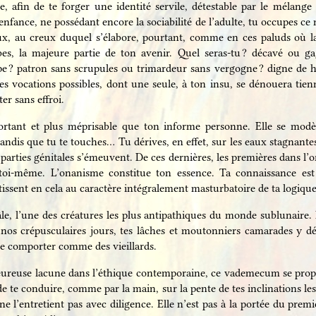
le, afin de te forger une identité servile, détestable par le mélang
nfance, ne possédant encore la sociabilité de l’adulte, tu occupes ce
seux, au creux duquel s’élabore, pourtant, comme en ces paluds où 
 la majeure partie de ton avenir. Quel seras-tu ? décavé ou gagn
? patron sans scrupules ou trimardeur sans vergogne ? digne de hai
 vocations possibles, dont une seule, à ton insu, se dénouera tienne
er sans effroi.
important et plus méprisable que ton informe personne. Elle se mod
 tandis que tu te touches… Tu dérives, en effet, sur les eaux stagnantes
s parties génitales s’émeuvent. De ces dernières, les premières dans l
r toi-même. L’onanisme constitue ton essence. Ta connaissance est
tissent en cela au caractère intégralement masturbatoire de ta logique
, l’une des créatures les plus antipathiques du monde sublunaire. 
e nos crépusculaires jours, tes lâches et moutonniers camarades y d
se comporter comme des vieillards.
ureuse lacune dans l’éthique contemporaine, ce vademecum se propos
de te conduire, comme par la main, sur la pente de tes inclinations les 
n ne l’entretient pas avec diligence. Elle n’est pas à la portée du prem