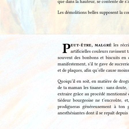
que dans la hauteur, se contente de s
Les démolitions belles supposent la co
P
eut-être, malgré
les récri
artificielles couleurs ravissent
souvent des bonbons et biscuits en ca
manifestement, s’il te gave de sucreries
et de plaques, afin qu’elle cause moins
Quoiqu’il en soit, en matière de drogu
de ta maman les tisanes : sans doute,
extraire grâce au procédé mentionné en
tiédeur bourgeoise ne t’encroûte, e
prodigueras généreusement à ton g
anesthésiantes dont il se repaît depuis