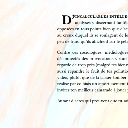
D’
incalculables intell
analyses y discernant tantô
opposées en tous points bien que d’ac
au creux duquel ils se soulagent de le
peu de frais, qu’ils affichent sur le pe
Contre ces sociologues, médiologue
déconnectés des provocations virtuelle
regarde de trop près (malgré tes bien
aussi répandre le fruit de tes pollut
vidéo, plutôt que de la laisser tomber
réalise par ce biais un amortissement 
inviter ton meilleur camarade à jouer 
Autant d’actes qui prouvent que tu sai