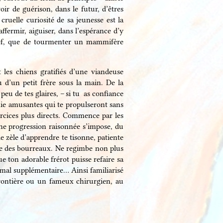
ir de guérison, dans le futur, d’êtres
ruelle curiosité de sa jeunesse est la
ffermir, aiguiser, dans l’espérance d’y
chef, que de tourmenter un mammifère
 les chiens gratifiés d’une viandeuse
 d’un petit frère sous la main. De la
peu de tes glaires, – si tu as confiance
mie amusantes qui te propulseront sans
rcices plus directs. Commence par les
Une progression raisonnée s’impose, du
e zèle d’apprendre te tisonne, patiente
esse des bourreaux. Ne regimbe non plus
 ton adorable frérot puisse refaire sa
n mal supplémentaire… Ainsi familiarisé
frontière ou un fameux chirurgien, au