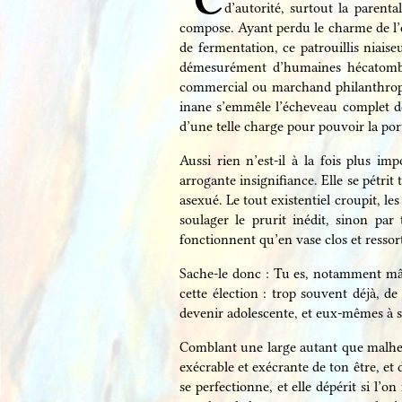
d’autorité, surtout la parenta
compose. Ayant perdu le charme de l’e
de fermentation, ce patrouillis niai
démesurément d’humaines hécatombes,
commercial ou marchand philanthrope 
inane s’emmêle l’écheveau complet des
d’une telle charge pour pouvoir la port
Aussi rien n’est-il à la fois plus 
arrogante insignifiance. Elle se pétrit
asexué. Le tout existentiel croupit, le
soulager le prurit inédit, sinon pa
fonctionnent qu’en vase clos et ressor
Sache-le donc : Tu es, notamment mâle
cette élection : trop souvent déjà, d
devenir adolescente, et eux-mêmes à 
Comblant une large autant que malhe
exécrable et exécrante de ton être, et 
se perfectionne, et elle dépérit si l’o