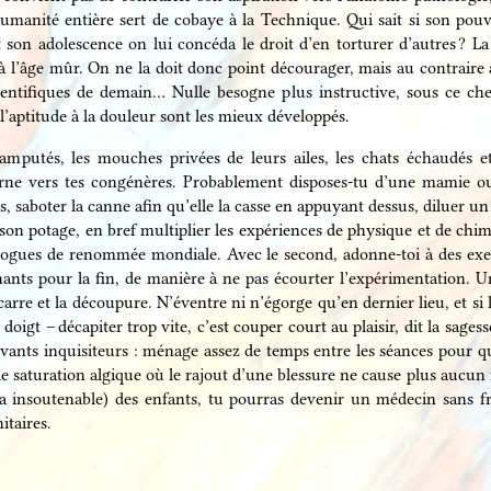
umanité entière sert de cobaye à la Technique. Qui sait si son pouvo
on adolescence on lui concéda le droit d’en torturer d’autres ? La c
à l’âge mûr. On ne la doit donc point décourager, mais au contraire a
ientifiques de demain… Nulle besogne plus instructive, sous ce 
l’aptitude à la douleur sont les mieux développés.
amputés, les mouches privées de leurs ailes, les chats échaudés et
tourne vers tes congénères. Probablement disposes-tu d’une mamie ou
 saboter la canne afin qu’elle la casse en appuyant dessus, diluer un 
son potage, en bref multiplier les expériences de physique et de chi
ologues de renommée mondiale. Avec le second, adonne-toi à des exe
hants pour la fin, de manière à ne pas écourter l’expérimentation. 
arre et la découpure. N’éventre ni n’égorge qu’en dernier lieu, et si l
oigt – décapiter trop vite, c’est couper court au plaisir, dit la sag
vants inquisiteurs : ménage assez de temps entre les séances pour que
nt de saturation algique où le rajout d’une blessure ne cause plus aucu
cela insoutenable) des enfants, tu pourras devenir un médecin sans 
taires.