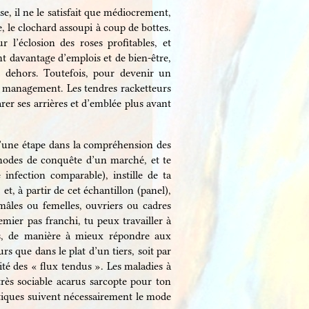
se, il ne le satisfait que médiocrement,
, le clochard assoupi à coup de bottes.
 l’éclosion des roses profitables, et
nt davantage d’emplois et de bien-être,
 dehors. Toutefois, pour devenir un
de management. Les tendres racketteurs
rer ses arrières et d’emblée plus avant
u’une étape dans la compréhension des
thodes de conquête d’un marché, et te
infection comparable), instille de ta
t, à partir de cet échantillon (panel),
 mâles ou femelles, ouvriers ou cadres
emier pas franchi, tu peux travailler à
rs, de manière à mieux répondre aux
rs que dans le plat d’un tiers, soit par
ité des « flux tendus ». Les maladies à
rès sociable acarus sarcopte pour ton
utiques suivent nécessairement le mode