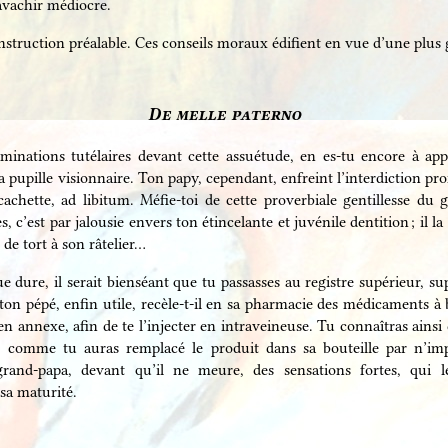
’avachir médiocre.
nstruction préalable. Ces conseils moraux édifient en vue d’une plus
De melle paterno
minations tutélaires devant cette assuétude, en es-tu encore à app
 ta pupille visionnaire. Ton papy, cependant, enfreint l’interdiction pr
chette, ad libitum. Méfie-toi de cette proverbiale gentillesse du gr
, c’est par jalousie envers ton étincelante et juvénile dentition ; il l
 de tort à son râtelier…
e dure, il serait bienséant que tu passasses au registre supérieur, 
 ton pépé, enfin utile, recèle-t-il en sa pharmacie des médicaments à
 annexe, afin de te l’injecter en intraveineuse. Tu connaîtras ainsi
t, comme tu auras remplacé le produit dans sa bouteille par n’imp
rand-papa, devant qu’il ne meure, des sensations fortes, qui l
 sa maturité.