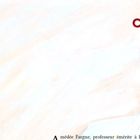
C
médée Fargue, professeur émérite à l