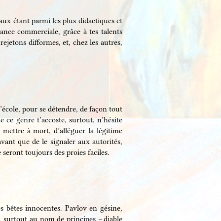
maux étant parmi les plus didactiques et
lance commerciale, grâce à tes talents
ejetons difformes, et, chez les autres,
 l’école, pour se détendre, de façon tout
e ce genre t’accoste, surtout, n’hésite
 mettre à mort, d’alléguer la légitime
avant que de le signaler aux autorités,
e seront toujours des proies faciles.
es bêtes innocentes. Pavlov en gésine,
, surtout au nom de principes – diable