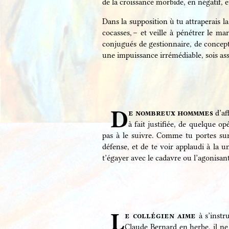
de la croissance morbide, en négatif, et
Dans la supposition ù tu attraperais la
cocasses, – et veille à pénétrer le m
conjugués de gestionnaire, de concepte
une impuissance irrémédiable, sois assu
D
e nombreux hommmes
d’af
à fait justifiée, de quelque o
pas à le suivre. Comme tu portes sur 
défense, et de te voir applaudi à la u
t’égayer avec le cadavre ou l’agonisant,
L
e collégien aime
à s’instr
Claude Bernard en herbe, il ne