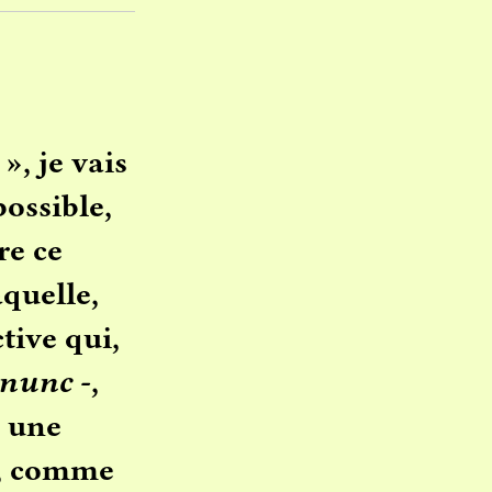
 »,
je vais
ossible,
re ce
aquelle,
ctive qui,
 nunc
-,
e une
e, comme