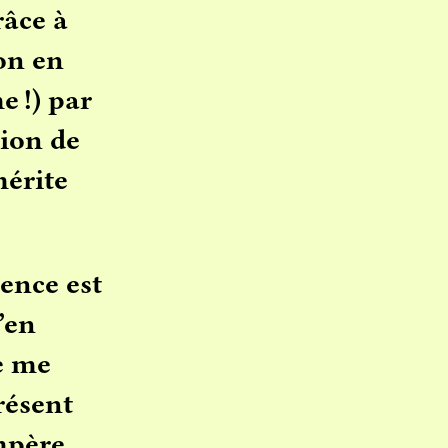
râce à
on en
e !) par
tion de
mérite
ience est
’en
e me
résent
empère