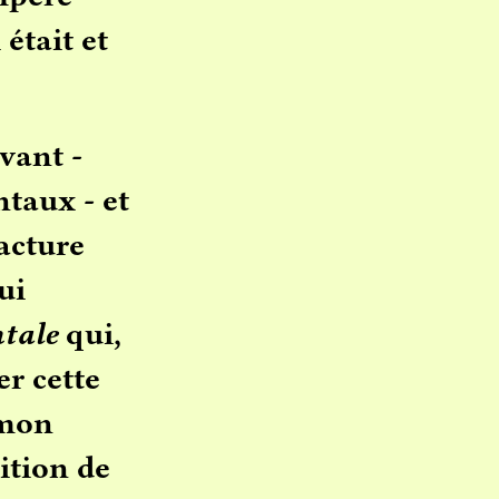
était et
vant -
taux - et
facture
ui
tale
qui,
er cette
 mon
ition de