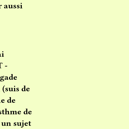
r aussi
ai
 -
rgade
 (suis de
ne de
isthme de
 un sujet