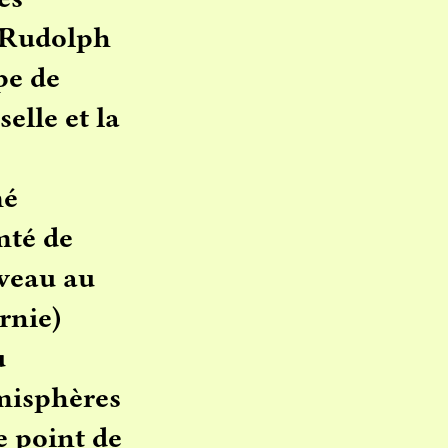
 Rudolph
pe de
selle et la
.
mé
mté de
rveau au
rnie)
u
émisphères
e point de