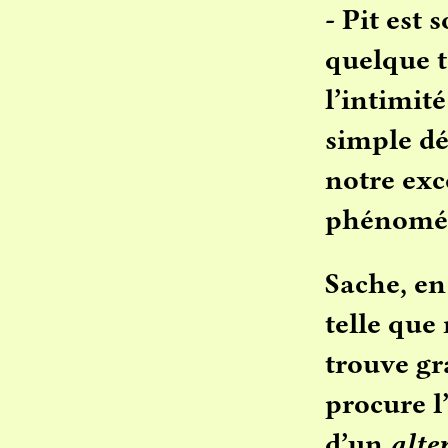
- Pit est 
quelque t
l’intimité
simple dé
notre exc
phénomé
Sache, en 
telle que
trouve gr
procure l
d’un
alte