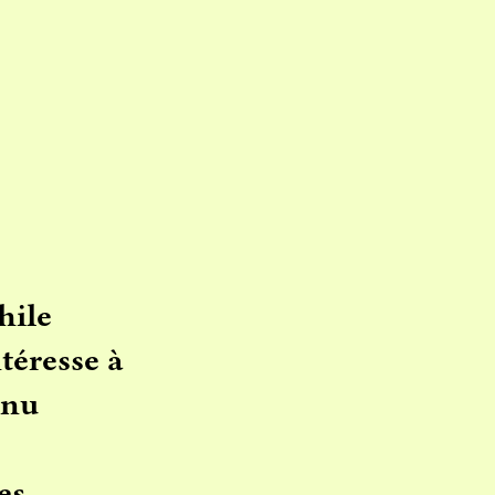
hile
téresse à
nnu
es