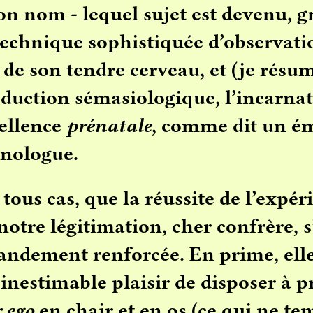
son nom - lequel sujet est devenu, g
echnique sophistiquée d’observati
 de son tendre cerveau, et (je résum
duction sémasiologique, l’incarna
ellence
prénatale
, comme dit un é
nologue.
tous cas, que la réussite de l’expér
 notre légitimation, cher confrère, s
andement renforcée. En prime, ell
’inestimable plaisir de disposer à p
r ego
en chair et en os (ce qui ne t