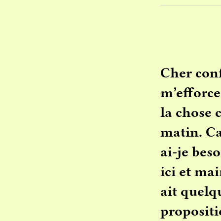
Cher conf
m’efforce
la chose 
matin. Ca
ai-je beso
ici et ma
ait quelq
propositi