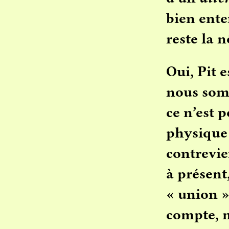
bien ente
reste la nô
Oui, Pit 
nous somm
ce n’est 
physique 
contrevie
à présent,
« union »
compte, m