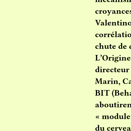
croyance
Valentino 
corrélatio
chute de 
L’Origine
directeur
Marin, Ca
BIT (Beha
aboutiren
« module 
du cervea