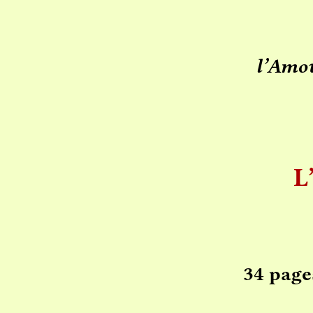
l’Amou
L
34 page