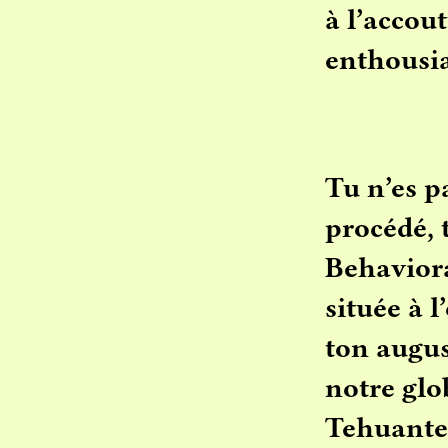
à l’accou
enthousia
Tu n’es p
procédé, 
Behaviora
située à 
ton august
notre glo
Tehuantep