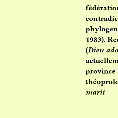
fédératio
contradic
phylogen
1983). R
(
Dieu ado
actuelle
province 
théoprolo
marii