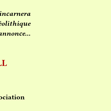
incarnera
éolithique
’annonce…
LL
ociation