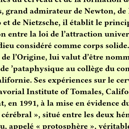
s, grand admirateur de Newton, de
et de Nietzsche, il établit le princi
n entre la loi de l’attraction univer
dieu considéré comme corps solide
 de l’Origine, lui valut d’être nom
 de ’pataphysique au collège du co
lifornie. Ses expériences sur le ce
vorial Institute of Tomales, Califo
t, en 1991, à la mise en évidence d
cérébral », situé entre les deux h
u, appelé « protosphère », véritabl