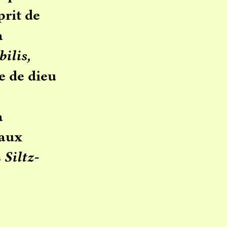
prit de
a
ilis,
 de dieu
a
vaux
s
Siltz-