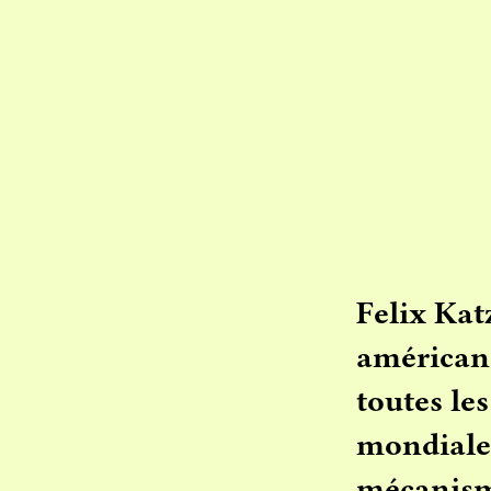
Felix Kat
américano
toutes le
mondialem
mécanisme