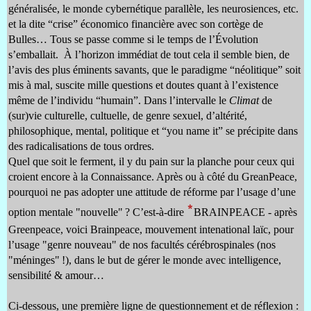
généralisée, le monde cybernétique parallèle, les neurosiences, etc.
et la dite “crise” économico financière avec son cortège de
Bulles… Tous se passe comme si le temps de l’Évolution
s’emballait. À l’horizon immédiat de tout cela il semble bien, de
l’avis des plus éminents savants, que le paradigme “néolitique” soit
mis à mal, suscite mille questions et doutes quant à l’existence
même de l’individu “humain”. Dans l’intervalle le
Climat
de
(sur)vie culturelle, cultuelle, de genre sexuel, d’altérité,
philosophique, mental, politique et “you name it” se précipite dans
des radicalisations de tous ordres.
Quel que soit le ferment, il y du pain sur la planche pour ceux qui
croient encore à la Connaissance. Après ou à côté du GreanPeace,
pourquoi ne pas adopter une attitude de réforme par l’usage d’une
*
option mentale "nouvelle" ? C’est-à-dire
BRAINPEACE - après
Greenpeace, voici Brainpeace, mouvement intenational laïc, pour
l’usage "genre nouveau" de nos facultés cérébrospinales (nos
"méninges" !), dans le but de gérer le monde avec intelligence,
sensibilité & amour…
Ci-dessous, une première ligne de questionnement et de réflexion :