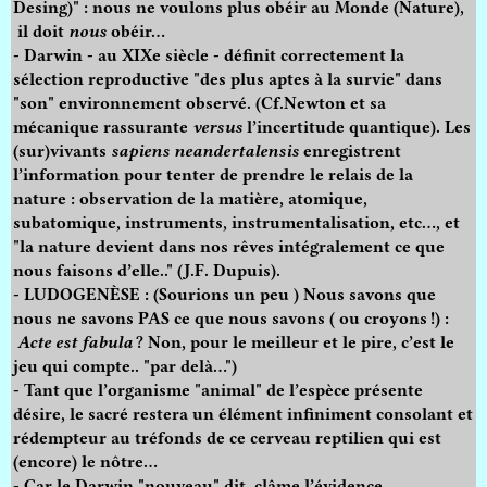
Desing)" : nous ne voulons plus obéir au Monde (Nature),
il doit
nous
obéir…
- Darwin - au XIXe siècle - définit correctement la
sélection reproductive "des plus aptes à la survie" dans
"son" environnement observé. (Cf.Newton et sa
mécanique rassurante
versus
l’incertitude quantique). Les
(sur)vivants
sapiens
neandertalensis
enregistrent
l’information pour tenter de prendre le relais de la
nature : observation de la matière, atomique,
subatomique, instruments, instrumentalisation, etc…, et
"la nature devient dans nos rêves intégralement ce que
nous faisons d’elle.." (J.F. Dupuis).
- LUDOGENÈSE : (Sourions un peu ) Nous savons que
nous ne savons PAS ce que nous savons ( ou croyons !) :
Acte est fabula
? Non, pour le meilleur et le pire, c’est le
jeu qui compte.. "par delà…")
- Tant que l’organisme "animal" de l’espèce présente
désire, le sacré restera un élément infiniment consolant et
rédempteur au tréfonds de ce cerveau reptilien qui est
(encore) le nôtre…
- Car le Darwin "nouveau" dit, clâme l’évidence