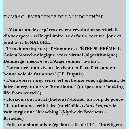
EN VRAC : ÉMERGENCE DE LA LUDOGENÈSE
- L’évolution des espèces devient révolution sacrificielle
d’
une
espèce - celle qui imite, se défoule, torture, joue et
jouit avec la NATURE…
- Transhumain(istes) : l’Homme est l’ÊTRE SUPRÊME. Le
Golem biotechnologique, voire virtuel (algorithmique)….
Demiurge (mesure) et L’Ange comme "avatar"…
- "Le naturel non vivant, le vivant et l’artefact sont en
bonne voie de fusionner" (J.F. Dupuis).
- L’entreprise
largo sensu
est en bonne voie, également, de
faire émerger une vie "brouilonne" (totipotente : "making
life from scratch") :
- Horizon soustractif (Badiou) ? donner un coup de pouce
à la totipotence cellulaire (nucléoïdes)
dans
l’espoir
de
voir surgir une "breaching" (Mythe du Brécheur -
Breacher)
- Folie transhumaniste (égalant celle de l’ID - "Intelligent