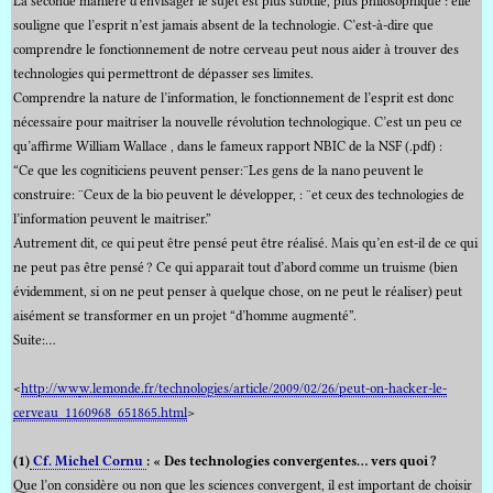
La seconde manière d’envisager le sujet est plus subtile, plus philosophique : elle
souligne que l’esprit n’est jamais absent de la technologie. C’est-à-dire que
comprendre le fonctionnement de notre cerveau peut nous aider à trouver des
technologies qui permettront de dépasser ses limites.
Comprendre la nature de l’information, le fonctionnement de l’esprit est donc
nécessaire pour maitriser la nouvelle révolution technologique. C’est un peu ce
qu’affirme William Wallace , dans le fameux rapport NBIC de la NSF (.pdf) :
“Ce que les cogniticiens peuvent penser:¨Les gens de la nano peuvent le
construire: ¨Ceux de la bio peuvent le développer, : ¨et ceux des technologies de
l’information peuvent le maitriser.”
Autrement dit, ce qui peut être pensé peut être réalisé. Mais qu’en est-il de ce qui
ne peut pas être pensé ? Ce qui apparait tout d’abord comme un truisme (bien
évidemment, si on ne peut penser à quelque chose, on ne peut le réaliser) peut
aisément se transformer en un projet “d’homme augmenté”.
Suite:…
<
http://ww
w.lemonde.fr/technologies/article/2009/02/26/peut-on-hacker-le-
cerveau_1160968_651865.html
>
(1)
Cf. Michel Cornu
: « Des technologies convergentes… vers quoi ?
Que l’on considère ou non que les sciences convergent, il est important de choisir